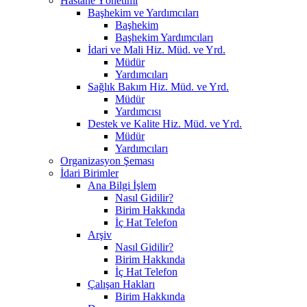
Hastane Yönetimi
Başhekim ve Yardımcıları
Başhekim
Başhekim Yardımcıları
İdari ve Mali Hiz. Müd. ve Yrd.
Müdür
Yardımcıları
Sağlık Bakım Hiz. Müd. ve Yrd.
Müdür
Yardımcısı
Destek ve Kalite Hiz. Müd. ve Yrd.
Müdür
Yardımcıları
Organizasyon Şeması
İdari Birimler
Ana Bilgi İşlem
Nasıl Gidilir?
Birim Hakkında
İç Hat Telefon
Arşiv
Nasıl Gidilir?
Birim Hakkında
İç Hat Telefon
Çalışan Hakları
Birim Hakkında