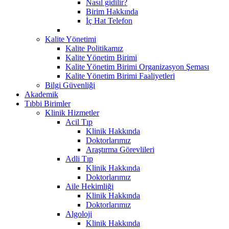
Nasıl gidilir?
Birim Hakkında
İç Hat Telefon
Kalite Yönetimi
Kalite Politikamız
Kalite Yönetim Birimi
Kalite Yönetim Birimi Organizasyon Şeması
Kalite Yönetim Birimi Faaliyetleri
Bilgi Güvenliği
Akademik
Tıbbi Birimler
Klinik Hizmetler
Acil Tıp
Klinik Hakkında
Doktorlarımız
Araştırma Görevlileri
Adli Tıp
Klinik Hakkında
Doktorlarımız
Aile Hekimliği
Klinik Hakkında
Doktorlarımız
Algoloji
Klinik Hakkında