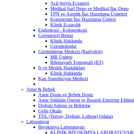
Acil Servis Eczanesi
Medikal Sarf Depo ve Medikal İlaç Depo
TPN ve Aseptik İlaç Hazırlama Üniteleri
Kemoterapi İlaç Hazırlama Ünitesi
Klinik Eczacılık
Endoskopi - Kolonoskopi
Gerontoloji Birimi
Klinik Hakkında
Gerontologlar
Görüntüleme Merkezi (Radyoloji)
MR Ünitesi
Bilgisayarlı Tomografi (BT)
İş ve Meslek Hastalıkları
Klinik Hakkında
Kan Transfüzyon Merkezi
Anne & Bebek
Anne Dostu ve Bebek Dostu
Anne Sütünün Önemi ve Başarılı Emzirme Eğitim
Doğum Salonu ve Bekleme
Gebe Okulu
TDL (Travay, Doğum, Lohusa) Odaları
Laboratuvar
Biyokimya Laboratuvarı
KLİNİK BİYOKİMYA LABORATUVARI 