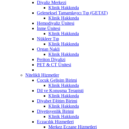
Diyaliz Merkezi
Klinik Hakkında
Geleneksel Tamamlayıcı Tıp (GETAT)
Klinik Hakkında
Hemodiyaliz Ünitesi
İnme Ünitesi
Klinik Hakkında
Nükleer Tıp
Klinik Hakkında
Organ Nakli
Klinik Hakkında
Periton Diyalizi
PET & CT Ünitesi
Nitelikli Hizmetler
Çocuk Gelişim Birimi
Klinik Hakkında
Dil ve Konuşma Terapisti
Klinik Hakkında
Diyabet Eğitim Birimi
Klinik Hakkında
Diyetisyenlik Birimi
Klinik Hakkında
Eczacılık Hizmetleri
Merkez Eczane Hizmetleri