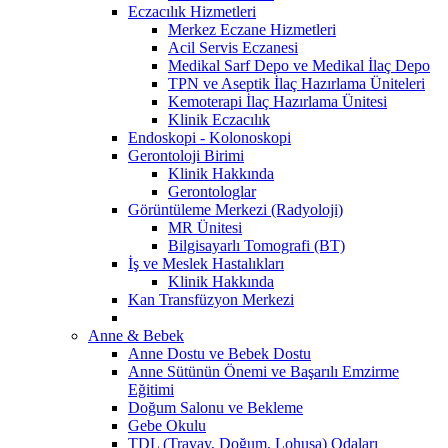
Eczacılık Hizmetleri
Merkez Eczane Hizmetleri
Acil Servis Eczanesi
Medikal Sarf Depo ve Medikal İlaç Depo
TPN ve Aseptik İlaç Hazırlama Üniteleri
Kemoterapi İlaç Hazırlama Ünitesi
Klinik Eczacılık
Endoskopi - Kolonoskopi
Gerontoloji Birimi
Klinik Hakkında
Gerontologlar
Görüntüleme Merkezi (Radyoloji)
MR Ünitesi
Bilgisayarlı Tomografi (BT)
İş ve Meslek Hastalıkları
Klinik Hakkında
Kan Transfüzyon Merkezi
Anne & Bebek
Anne Dostu ve Bebek Dostu
Anne Sütünün Önemi ve Başarılı Emzirme
Eğitimi
Doğum Salonu ve Bekleme
Gebe Okulu
TDL (Travay, Doğum, Lohusa) Odaları