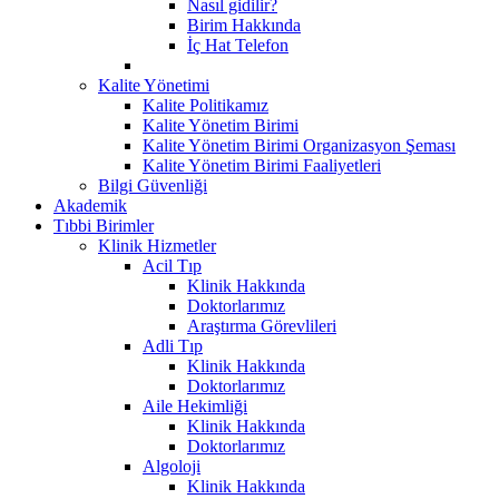
Nasıl gidilir?
Birim Hakkında
İç Hat Telefon
Kalite Yönetimi
Kalite Politikamız
Kalite Yönetim Birimi
Kalite Yönetim Birimi Organizasyon Şeması
Kalite Yönetim Birimi Faaliyetleri
Bilgi Güvenliği
Akademik
Tıbbi Birimler
Klinik Hizmetler
Acil Tıp
Klinik Hakkında
Doktorlarımız
Araştırma Görevlileri
Adli Tıp
Klinik Hakkında
Doktorlarımız
Aile Hekimliği
Klinik Hakkında
Doktorlarımız
Algoloji
Klinik Hakkında