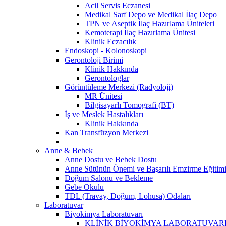
Acil Servis Eczanesi
Medikal Sarf Depo ve Medikal İlaç Depo
TPN ve Aseptik İlaç Hazırlama Üniteleri
Kemoterapi İlaç Hazırlama Ünitesi
Klinik Eczacılık
Endoskopi - Kolonoskopi
Gerontoloji Birimi
Klinik Hakkında
Gerontologlar
Görüntüleme Merkezi (Radyoloji)
MR Ünitesi
Bilgisayarlı Tomografi (BT)
İş ve Meslek Hastalıkları
Klinik Hakkında
Kan Transfüzyon Merkezi
Anne & Bebek
Anne Dostu ve Bebek Dostu
Anne Sütünün Önemi ve Başarılı Emzirme Eğitim
Doğum Salonu ve Bekleme
Gebe Okulu
TDL (Travay, Doğum, Lohusa) Odaları
Laboratuvar
Biyokimya Laboratuvarı
KLİNİK BİYOKİMYA LABORATUVARI 