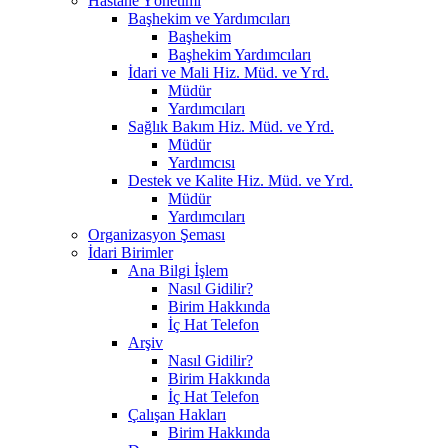
Hastane Yönetimi
Başhekim ve Yardımcıları
Başhekim
Başhekim Yardımcıları
İdari ve Mali Hiz. Müd. ve Yrd.
Müdür
Yardımcıları
Sağlık Bakım Hiz. Müd. ve Yrd.
Müdür
Yardımcısı
Destek ve Kalite Hiz. Müd. ve Yrd.
Müdür
Yardımcıları
Organizasyon Şeması
İdari Birimler
Ana Bilgi İşlem
Nasıl Gidilir?
Birim Hakkında
İç Hat Telefon
Arşiv
Nasıl Gidilir?
Birim Hakkında
İç Hat Telefon
Çalışan Hakları
Birim Hakkında