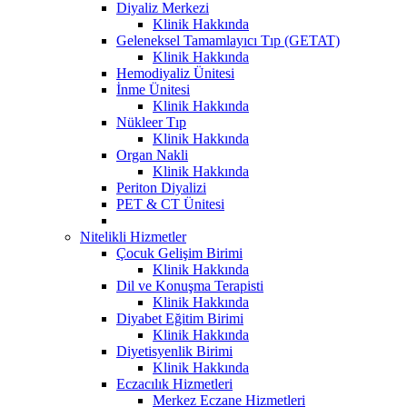
Diyaliz Merkezi
Klinik Hakkında
Geleneksel Tamamlayıcı Tıp (GETAT)
Klinik Hakkında
Hemodiyaliz Ünitesi
İnme Ünitesi
Klinik Hakkında
Nükleer Tıp
Klinik Hakkında
Organ Nakli
Klinik Hakkında
Periton Diyalizi
PET & CT Ünitesi
Nitelikli Hizmetler
Çocuk Gelişim Birimi
Klinik Hakkında
Dil ve Konuşma Terapisti
Klinik Hakkında
Diyabet Eğitim Birimi
Klinik Hakkında
Diyetisyenlik Birimi
Klinik Hakkında
Eczacılık Hizmetleri
Merkez Eczane Hizmetleri