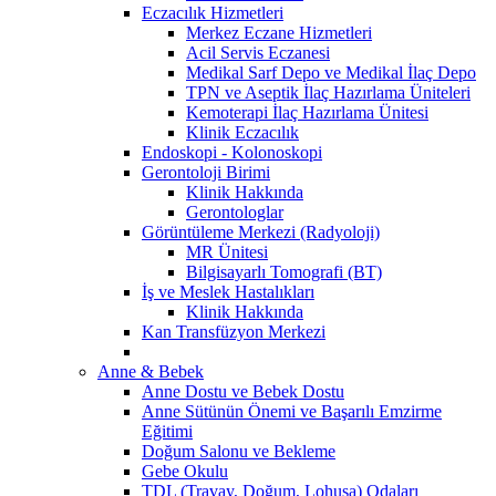
Eczacılık Hizmetleri
Merkez Eczane Hizmetleri
Acil Servis Eczanesi
Medikal Sarf Depo ve Medikal İlaç Depo
TPN ve Aseptik İlaç Hazırlama Üniteleri
Kemoterapi İlaç Hazırlama Ünitesi
Klinik Eczacılık
Endoskopi - Kolonoskopi
Gerontoloji Birimi
Klinik Hakkında
Gerontologlar
Görüntüleme Merkezi (Radyoloji)
MR Ünitesi
Bilgisayarlı Tomografi (BT)
İş ve Meslek Hastalıkları
Klinik Hakkında
Kan Transfüzyon Merkezi
Anne & Bebek
Anne Dostu ve Bebek Dostu
Anne Sütünün Önemi ve Başarılı Emzirme
Eğitimi
Doğum Salonu ve Bekleme
Gebe Okulu
TDL (Travay, Doğum, Lohusa) Odaları