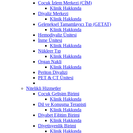
Çocuk İzlem Merkezi (ÇİM)
Klinik Hakkında
Diyaliz Merkezi
Klinik Hakkında
Geleneksel Tamamlayıcı Tıp (GETAT)
Klinik Hakkında
Hemodiyaliz Ünitesi
İnme Ünitesi
Klinik Hakkında
Nükleer Tıp
Klinik Hakkında
Organ Nakli
Klinik Hakkında
Periton Diyalizi
PET & CT Ünitesi
Nitelikli Hizmetler
Çocuk Gelişim Birimi
Klinik Hakkında
Dil ve Konuşma Terapisti
Klinik Hakkında
Diyabet Eğitim Birimi
Klinik Hakkında
Diyetisyenlik Birimi
Klinik Hakkında