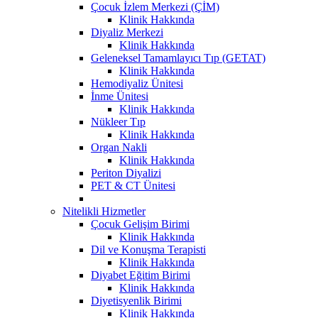
Çocuk İzlem Merkezi (ÇİM)
Klinik Hakkında
Diyaliz Merkezi
Klinik Hakkında
Geleneksel Tamamlayıcı Tıp (GETAT)
Klinik Hakkında
Hemodiyaliz Ünitesi
İnme Ünitesi
Klinik Hakkında
Nükleer Tıp
Klinik Hakkında
Organ Nakli
Klinik Hakkında
Periton Diyalizi
PET & CT Ünitesi
Nitelikli Hizmetler
Çocuk Gelişim Birimi
Klinik Hakkında
Dil ve Konuşma Terapisti
Klinik Hakkında
Diyabet Eğitim Birimi
Klinik Hakkında
Diyetisyenlik Birimi
Klinik Hakkında