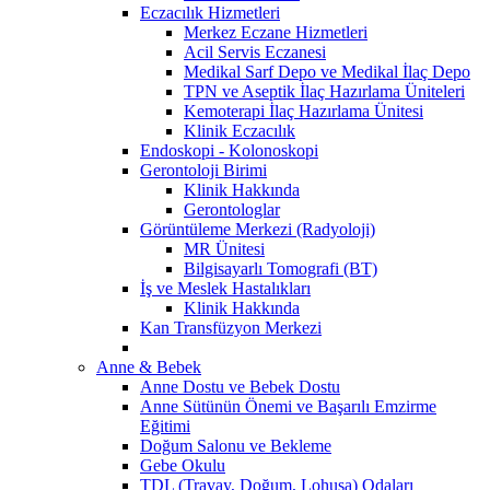
Eczacılık Hizmetleri
Merkez Eczane Hizmetleri
Acil Servis Eczanesi
Medikal Sarf Depo ve Medikal İlaç Depo
TPN ve Aseptik İlaç Hazırlama Üniteleri
Kemoterapi İlaç Hazırlama Ünitesi
Klinik Eczacılık
Endoskopi - Kolonoskopi
Gerontoloji Birimi
Klinik Hakkında
Gerontologlar
Görüntüleme Merkezi (Radyoloji)
MR Ünitesi
Bilgisayarlı Tomografi (BT)
İş ve Meslek Hastalıkları
Klinik Hakkında
Kan Transfüzyon Merkezi
Anne & Bebek
Anne Dostu ve Bebek Dostu
Anne Sütünün Önemi ve Başarılı Emzirme
Eğitimi
Doğum Salonu ve Bekleme
Gebe Okulu
TDL (Travay, Doğum, Lohusa) Odaları