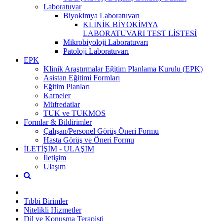
Laboratuvar
Biyokimya Laboratuvarı
KLİNİK BİYOKİMYA
LABORATUVARI TEST LİSTESİ
Mikrobiyoloji Laboratuvarı
Patoloji Laboratuvarı
EPK
Klinik Araştırmalar Eğitim Planlama Kurulu (EPK)
Asistan Eğitimi Formları
Eğitim Planları
Karneler
Müfredatlar
TUK ve TUKMOS
Formlar & Bildirimler
Çalışan/Personel Görüş Öneri Formu
Hasta Görüş ve Öneri Formu
İLETİŞİM - ULAŞIM
İletişim
Ulaşım
Tıbbi Birimler
Nitelikli Hizmetler
Dil ve Konuşma Terapisti