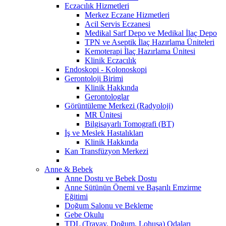
Eczacılık Hizmetleri
Merkez Eczane Hizmetleri
Acil Servis Eczanesi
Medikal Sarf Depo ve Medikal İlaç Depo
TPN ve Aseptik İlaç Hazırlama Üniteleri
Kemoterapi İlaç Hazırlama Ünitesi
Klinik Eczacılık
Endoskopi - Kolonoskopi
Gerontoloji Birimi
Klinik Hakkında
Gerontologlar
Görüntüleme Merkezi (Radyoloji)
MR Ünitesi
Bilgisayarlı Tomografi (BT)
İş ve Meslek Hastalıkları
Klinik Hakkında
Kan Transfüzyon Merkezi
Anne & Bebek
Anne Dostu ve Bebek Dostu
Anne Sütünün Önemi ve Başarılı Emzirme
Eğitimi
Doğum Salonu ve Bekleme
Gebe Okulu
TDL (Travay, Doğum, Lohusa) Odaları