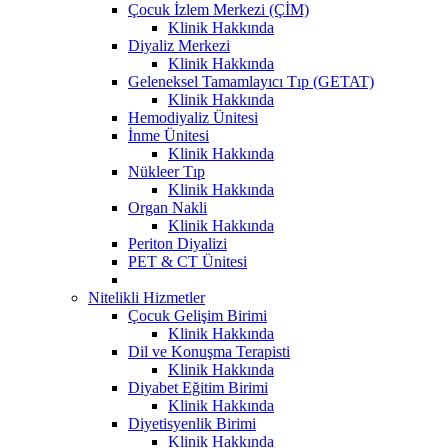
Çocuk İzlem Merkezi (ÇİM)
Klinik Hakkında
Diyaliz Merkezi
Klinik Hakkında
Geleneksel Tamamlayıcı Tıp (GETAT)
Klinik Hakkında
Hemodiyaliz Ünitesi
İnme Ünitesi
Klinik Hakkında
Nükleer Tıp
Klinik Hakkında
Organ Nakli
Klinik Hakkında
Periton Diyalizi
PET & CT Ünitesi
Nitelikli Hizmetler
Çocuk Gelişim Birimi
Klinik Hakkında
Dil ve Konuşma Terapisti
Klinik Hakkında
Diyabet Eğitim Birimi
Klinik Hakkında
Diyetisyenlik Birimi
Klinik Hakkında