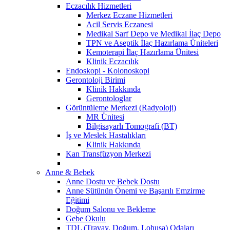
Eczacılık Hizmetleri
Merkez Eczane Hizmetleri
Acil Servis Eczanesi
Medikal Sarf Depo ve Medikal İlaç Depo
TPN ve Aseptik İlaç Hazırlama Üniteleri
Kemoterapi İlaç Hazırlama Ünitesi
Klinik Eczacılık
Endoskopi - Kolonoskopi
Gerontoloji Birimi
Klinik Hakkında
Gerontologlar
Görüntüleme Merkezi (Radyoloji)
MR Ünitesi
Bilgisayarlı Tomografi (BT)
İş ve Meslek Hastalıkları
Klinik Hakkında
Kan Transfüzyon Merkezi
Anne & Bebek
Anne Dostu ve Bebek Dostu
Anne Sütünün Önemi ve Başarılı Emzirme
Eğitimi
Doğum Salonu ve Bekleme
Gebe Okulu
TDL (Travay, Doğum, Lohusa) Odaları