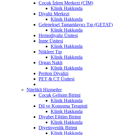
Çocuk İzlem Merkezi (ÇİM)
Klinik Hakkında
Diyaliz Merkezi
Klinik Hakkında
Geleneksel Tamamlayıcı Tıp (GETAT)
Klinik Hakkında
Hemodiyaliz Ünitesi
İnme Ünitesi
Klinik Hakkında
Nükleer Tıp
Klinik Hakkında
Organ Nakli
Klinik Hakkında
Periton Diyalizi
PET & CT Ünitesi
Nitelikli Hizmetler
Çocuk Gelişim Birimi
Klinik Hakkında
Dil ve Konuşma Terapisti
Klinik Hakkında
Diyabet Eğitim Birimi
Klinik Hakkında
Diyetisyenlik Birimi
Klinik Hakkında