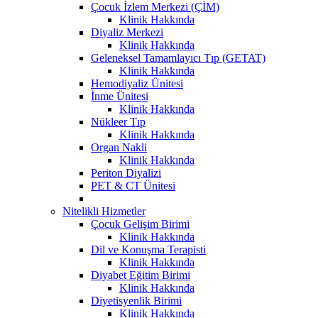
Çocuk İzlem Merkezi (ÇİM)
Klinik Hakkında
Diyaliz Merkezi
Klinik Hakkında
Geleneksel Tamamlayıcı Tıp (GETAT)
Klinik Hakkında
Hemodiyaliz Ünitesi
İnme Ünitesi
Klinik Hakkında
Nükleer Tıp
Klinik Hakkında
Organ Nakli
Klinik Hakkında
Periton Diyalizi
PET & CT Ünitesi
Nitelikli Hizmetler
Çocuk Gelişim Birimi
Klinik Hakkında
Dil ve Konuşma Terapisti
Klinik Hakkında
Diyabet Eğitim Birimi
Klinik Hakkında
Diyetisyenlik Birimi
Klinik Hakkında