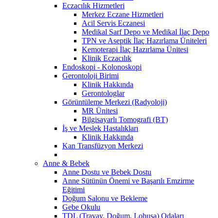
Eczacılık Hizmetleri
Merkez Eczane Hizmetleri
Acil Servis Eczanesi
Medikal Sarf Depo ve Medikal İlaç Depo
TPN ve Aseptik İlaç Hazırlama Üniteleri
Kemoterapi İlaç Hazırlama Ünitesi
Klinik Eczacılık
Endoskopi - Kolonoskopi
Gerontoloji Birimi
Klinik Hakkında
Gerontologlar
Görüntüleme Merkezi (Radyoloji)
MR Ünitesi
Bilgisayarlı Tomografi (BT)
İş ve Meslek Hastalıkları
Klinik Hakkında
Kan Transfüzyon Merkezi
Anne & Bebek
Anne Dostu ve Bebek Dostu
Anne Sütünün Önemi ve Başarılı Emzirme
Eğitimi
Doğum Salonu ve Bekleme
Gebe Okulu
TDL (Travay, Doğum, Lohusa) Odaları