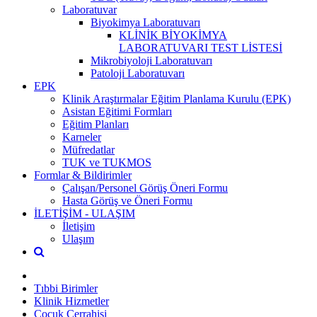
Laboratuvar
Biyokimya Laboratuvarı
KLİNİK BİYOKİMYA
LABORATUVARI TEST LİSTESİ
Mikrobiyoloji Laboratuvarı
Patoloji Laboratuvarı
EPK
Klinik Araştırmalar Eğitim Planlama Kurulu (EPK)
Asistan Eğitimi Formları
Eğitim Planları
Karneler
Müfredatlar
TUK ve TUKMOS
Formlar & Bildirimler
Çalışan/Personel Görüş Öneri Formu
Hasta Görüş ve Öneri Formu
İLETİŞİM - ULAŞIM
İletişim
Ulaşım
Tıbbi Birimler
Klinik Hizmetler
Çocuk Cerrahisi