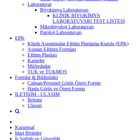
Laboratuvar
Biyokimya Laboratuvarı
KLİNİK BİYOKİMYA
LABORATUVARI TEST LİSTESİ
Mikrobiyoloji Laboratuvarı
Patoloji Laboratuvarı
EPK
Klinik Araştırmalar Eğitim Planlama Kurulu (EPK)
Asistan Eğitimi Formları
Eğitim Planları
Karneler
Müfredatlar
TUK ve TUKMOS
Formlar & Bildirimler
Çalışan/Personel Görüş Öneri Formu
Hasta Görüş ve Öneri Formu
İLETİŞİM - ULAŞIM
İletişim
Ulaşım
Kurumsal
İdari Birimler
İş Sağlığı ve Güvenliği