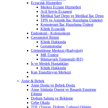
Eczacılık Hizmetleri
Merkez Eczane Hizmetleri
Acil Servis Eczanesi
Medikal Sarf Depo ve Medikal İlaç Depo
TPN ve Aseptik İlaç Hazırlama Üniteleri
Kemoterapi İlaç Hazırlama Ünitesi
Klinik Eczacılık
Endoskopi - Kolonoskopi
Gerontoloji Birimi
Klinik Hakkında
Gerontologlar
Görüntüleme Merkezi (Radyoloji)
MR Ünitesi
Bilgisayarlı Tomografi (BT)
İş ve Meslek Hastalıkları
Klinik Hakkında
Kan Transfüzyon Merkezi
Anne & Bebek
Anne Dostu ve Bebek Dostu
Anne Sütünün Önemi ve Başarılı Emzirme
Eğitimi
Doğum Salonu ve Bekleme
Gebe Okulu
TDL (Travay, Doğum, Lohusa) Odaları