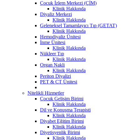
Çocuk İzlem Merkezi (ÇİM)
Klinik Hakkında
Diyaliz Merkezi
Klinik Hakkında
Geleneksel Tamamlayıcı Tıp (GETAT)
Klinik Hakkında
Hemodiyaliz Ünitesi
İnme Ünitesi
Klinik Hakkında
Nükleer Tıp
Klinik Hakkında
Organ Nakli
Klinik Hakkında
Periton Diyalizi
PET & CT Ünitesi
Nitelikli Hizmetler
Çocuk Gelişim Birimi
Klinik Hakkında
Dil ve Konuşma Terapisti
Klinik Hakkında
Diyabet Eğitim Birimi
Klinik Hakkında
Diyetisyenlik Birimi
Klinik Hakkında